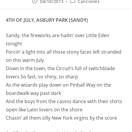
Publicación
Categoría
04/10/2013
Canciones
de
de
la
la
entrada:
entrada:
4TH OF JULY, ASBURY PARK (SANDY)
Sandy, the fireworks are hailin’ over Little Eden
tonight
Forcin’ a light into all those stony faces left stranded
on this warm July
Down in the town, the Circuit’s full of switchblade
lovers So fast, so shiny, so sharp
As the wizards play down on Pinball Way on the
boardwalk way past dark
And the boys from the casino dance with their shirts
open like Latin lovers on the shore
Chasin’ all them silly New York virgins by the score