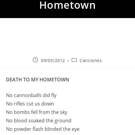
Hometown
Publicación
Categoría
09/03/2012
Canciones
de
de
la
la
entrada:
entrada:
DEATH TO MY HOMETOWN
No cannonballs did fly
No rifles cut us down
No bombs fell from the sky
No blood soaked the ground
No powder flash blinded the eye