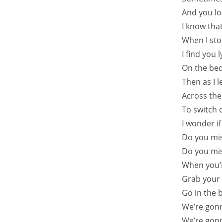
And you lo
I know tha
When I sto
I find you 
On the bed,
Then as I l
Across the 
To switch o
I wonder if
Do you mis
Do you mis
When you’r
Grab your 
Go in the
We’re gonna
We’re gonn