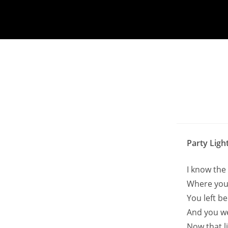
Party Ligh
I know the 
Where you
You left b
And you we
Now that li