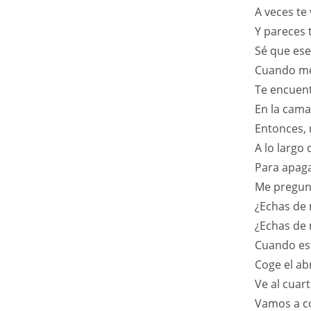
A veces te 
Y pareces 
Sé que ese
Cuando me
Te encuent
En la cam
Entonces, 
A lo largo 
Para apaga
Me pregunt
¿Echas de 
¿Echas de 
Cuando es
Coge el ab
Ve al cuar
Vamos a c