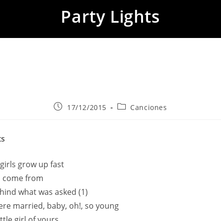
Party Lights
Publicación
Categoría
17/12/2015
Canciones
de
de
la
la
entrada:
entrada:
ts
girls grow up fast
 come from
ehind what was asked (1)
re married, baby, oh!, so young
ttle girl of yours