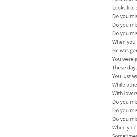
Looks like
Do you mis
Do you mis
Do you mis
When you’r
He was go
You were go
These day
You just wa
While othe
With lovers
Do you mis
Do you mis
Do you mis
When you’r
Sometimes 