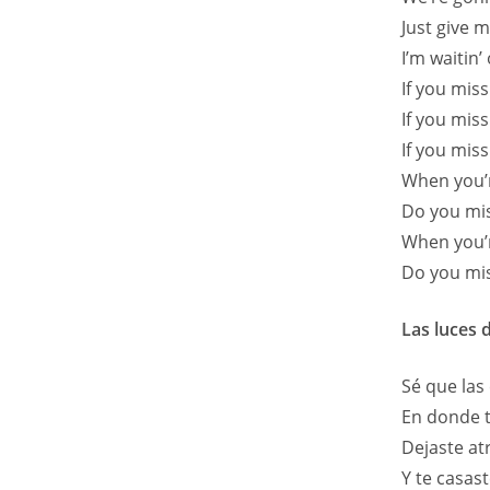
Just give m
I’m waitin’
If you miss
If you miss
If you miss
When you’r
Do you mis
When you’r
Do you mis
Las luces d
Sé que las 
En donde t
Dejaste atr
Y te casast