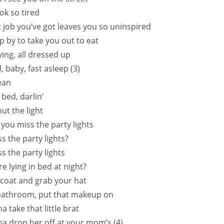
ok so tired
t job you’ve got leaves you so uninspired
p by to take you out to eat
lying, all dressed up
 baby, fast asleep (3)
ean
bed, darlin’
ut the light
 you miss the party lights
s the party lights?
s the party lights
e lying in bed at night?
coat and grab your hat
 bathroom, put that makeup on
 take that little brat
a drop her off at your mom’s (4)