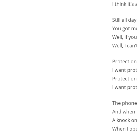
I think it’
Still all da
You got me 
Well, if yo
Well, I can
Protection
I want pro
Protection
I want pro
The phone 
And when I
A knock on
When I ope