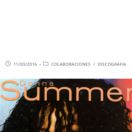
Publicación
Categoría
11/03/2016
COLABORACIONES
/
DISCOGRAFIA
de
de
la
la
entrada:
entrada: