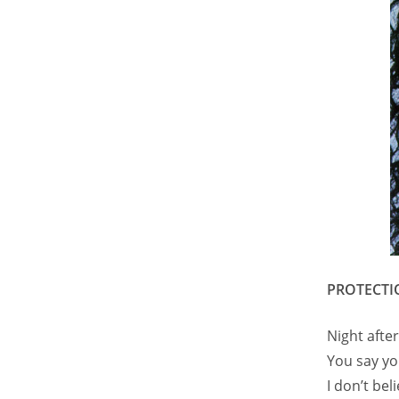
PROTECTI
Night after
You say yo
I don’t bel