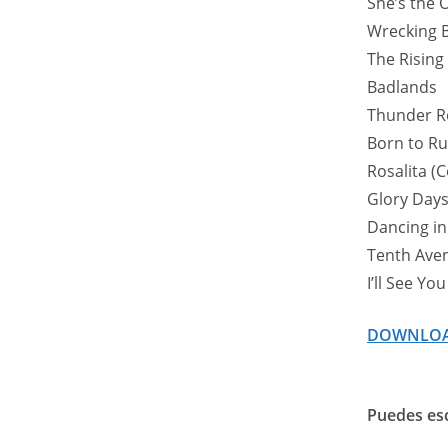
She’s the 
Wrecking B
The Rising
Badlands
Thunder R
Born to R
Rosalita (
Glory Day
Dancing in
Tenth Ave
I’ll See Y
DOWNLO
Puedes esc