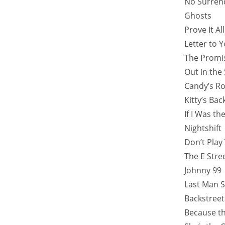
No Surren
Ghosts
Prove It Al
Letter to 
The Promi
Out in the 
Candy’s R
Kitty’s Bac
If I Was th
Nightshift
Don’t Play
The E Stre
Johnny 99
Last Man 
Backstreet
Because th