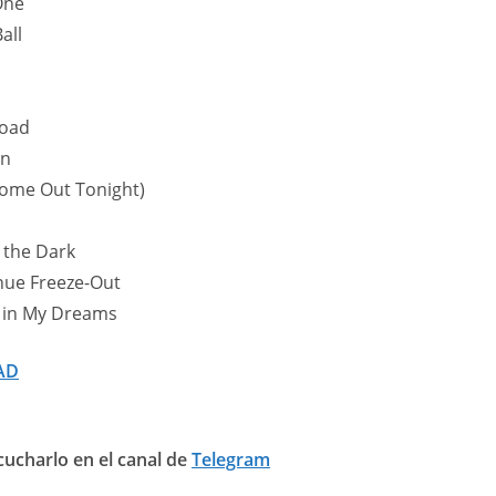
One
all
oad
un
Come Out Tonight)
s
 the Dark
nue Freeze-Out
ou in My Dreams
AD
ucharlo en el canal de
Telegram