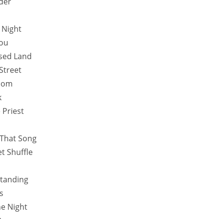
der
l Night
You
sed Land
Street
oom
k
e Priest
 That Song
et Shuffle
Standing
s
e Night