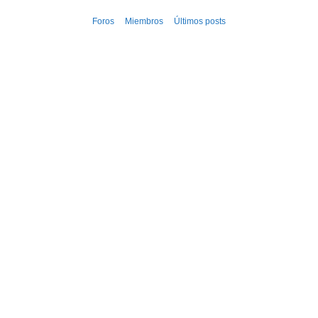
Ir
Foros
Miembros
Últimos posts
al
contenido