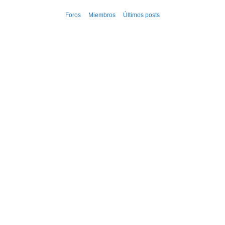
Ir
Foros
Miembros
Últimos posts
al
contenido