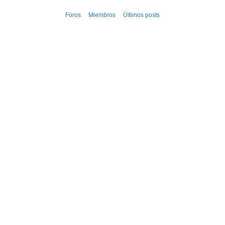
Ir
Foros
Miembros
Últimos posts
al
contenido