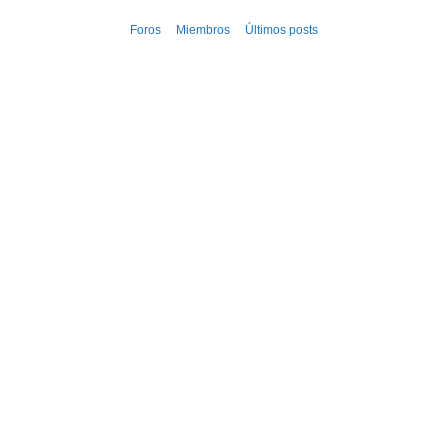
Ir
Foros
Miembros
Últimos posts
al
contenido