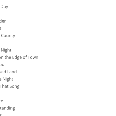
 Day
der
s
n County
l Night
on the Edge of Town
You
sed Land
he Night
 That Song
ce
Standing
s