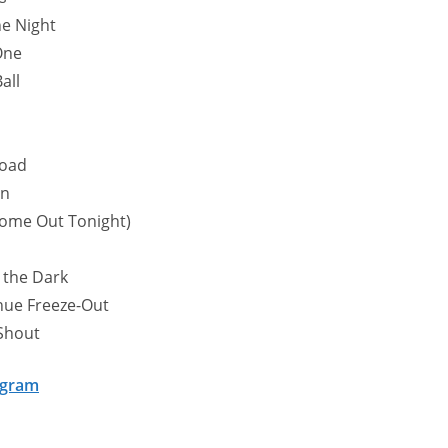
e Night
One
all
oad
un
Come Out Tonight)
s
 the Dark
nue Freeze-Out
Shout
egram