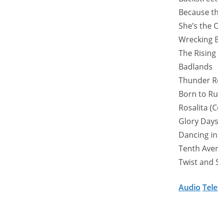
Because th
She’s the 
Wrecking B
The Rising
Badlands
Thunder R
Born to R
Rosalita (
Glory Day
Dancing in
Tenth Ave
Twist and 
Audio
Tel