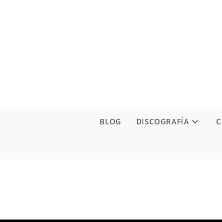
Ir
al
contenido
BLOG
DISCOGRAFÍA
C