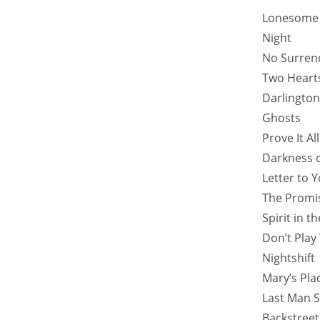
Lonesome
Night
No Surren
Two Heart
Darlingto
Ghosts
Prove It Al
Darkness 
Letter to 
The Promi
Spirit in t
Don’t Play
Nightshift
Mary’s Pla
Last Man 
Backstreet