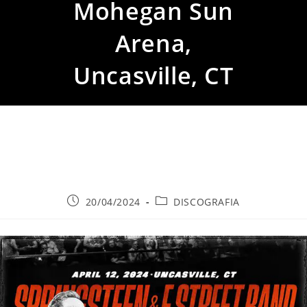
Mohegan Sun
Arena,
Uncasville, CT
Publicación
Categoría
20/04/2024
DISCOGRAFIA
de
de
la
la
entrada:
entrada: