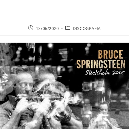
Publicación
Categoría
13/06/2020
DISCOGRAFIA
de
de
la
la
entrada:
entrada: