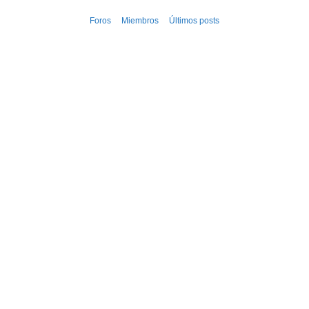
Ir
Foros
Miembros
Últimos posts
al
contenido