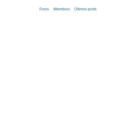
Ir
Foros
Miembros
Últimos posts
al
contenido