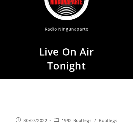
Radio Ningunaparte
Live On Air
Tonight
Publicación
Categoría
30/07/2022
1992 Bootlegs
/
Bootlegs
de
de
la
la