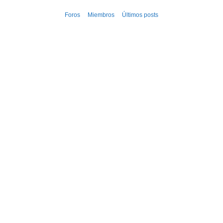
Ir
Foros
Miembros
Últimos posts
al
contenido