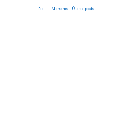
Ir
Foros
Miembros
Últimos posts
al
contenido