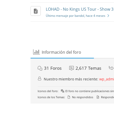
LOHAD - No Kings US Tour - Show 3 
Último mensaje por bandol
, hace 4 meses
Información del foro
31
Foros
2,617
Temas
Nuestro miembro más reciente:
wp_admi
Iconos del foro:
El foro no contiene publicaciones sin
Iconos de los Temas:
No respondidos
Respondi