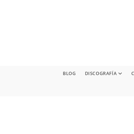
Ir
al
contenido
BLOG
DISCOGRAFÍA