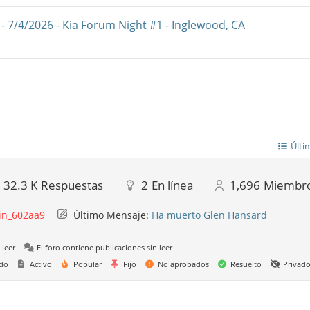
- 7/4/2026 - Kia Forum Night #1 - Inglewood, CA
Últi
32.3 K
Respuestas
2
En línea
1,696
Miembr
n_602aa9
Último Mensaje:
Ha muerto Glen Hansard
 leer
El foro contiene publicaciones sin leer
do
Activo
Popular
Fijo
No aprobados
Resuelto
Privad