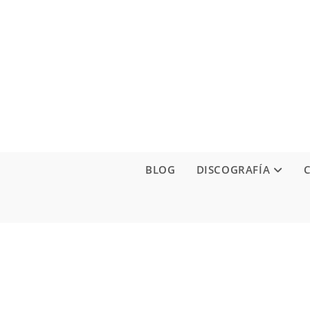
Ir
al
contenido
BLOG
DISCOGRAFÍA