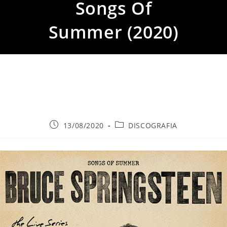
Songs Of
Summer (2020)
Publicación
Categoría
13/08/2020
DISCOGRAFIA
de
de
la
la
entrada:
entrada: