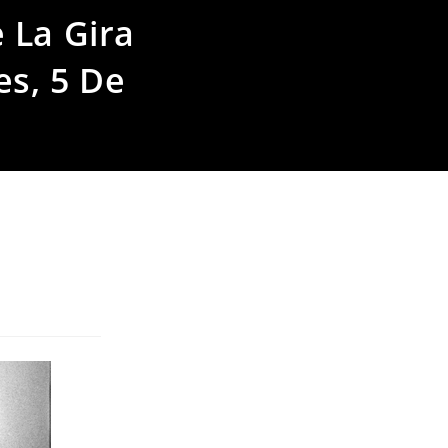
 La Gira
es, 5 De