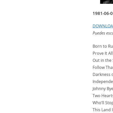
1981-06-0
DOWNLO
Puedes escu
Born to R
Prove It Al
Out in the 
Follow Th
Darkness 
Independe
Johnny By
Two Heart
Who’ll Sto
This Land 