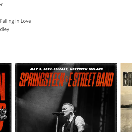
er
Falling in Love
dley