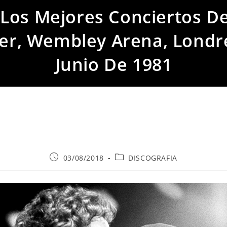
Los Mejores Conciertos De
er, Wembley Arena, Londr
Junio De 1981
Publicación
Categoría
03/08/2018
DISCOGRAFIA
de
de
la
la
entrada:
entrada: