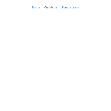
Ir
Foros
Miembros
Últimos posts
al
contenido