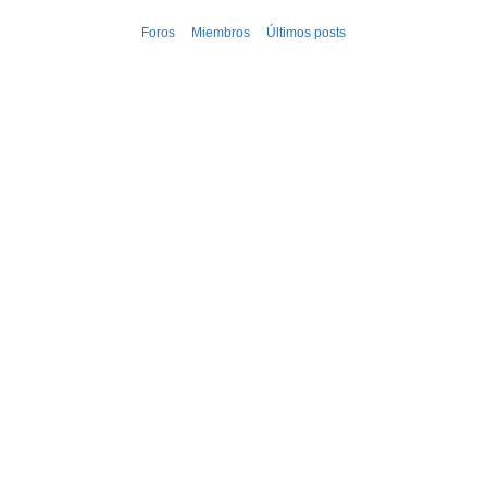
Ir
Foros
Miembros
Últimos posts
al
contenido