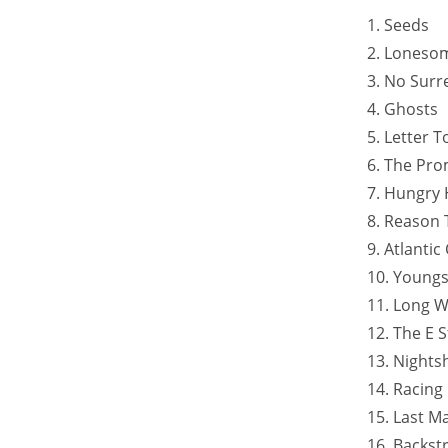
1. Seeds
2. Loneso
3. No Surr
4. Ghosts
5. Letter 
6. The Pr
7. Hungry 
8. Reason 
9. Atlantic 
10. Young
11. Long 
12. The E S
13. Nightsh
14. Racing 
15. Last M
16. Backst