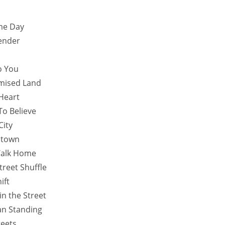
me Day
ender
To You
omised Land
Heart
To Believe
City
stown
Walk Home
treet Shuffle
ift
in the Street
an Standing
reets