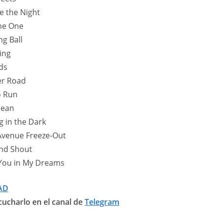
e the Night
the One
ng Ball
ing
ds
er Road
o Run
Jean
g in the Dark
Avenue Freeze-Out
and Shout
e You in My Dreams
AD
ucharlo en el canal de
Telegram