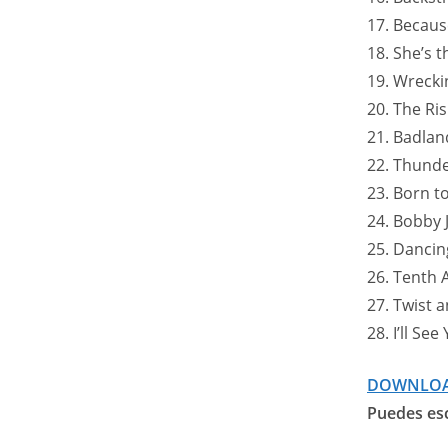
17. Becaus
18. She’s 
19. Wrecki
20. The Ris
21. Badlan
22. Thund
23. Born t
24. Bobby 
25. Dancin
26. Tenth 
27. Twist 
28. I’ll Se
DOWNLO
Puedes esc