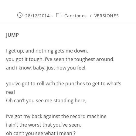
Publicación
Categoría
28/12/2014
Canciones
/
VERSIONES
de
de
la
la
entrada:
entrada:
JUMP
I get up, and nothing gets me down.
you got it tough. i’ve seen the toughest around.
and i know, baby, just how you feel.
you’ve got to roll with the punches to get to what’s
real
Oh can’t you see me standing here,
i’ve got my back against the record machine
i ain’t the worst that you’ve seen.
oh can’t you see what i mean ?