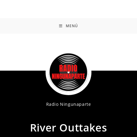
MENÚ
Radio Ningunaparte
River Outtakes