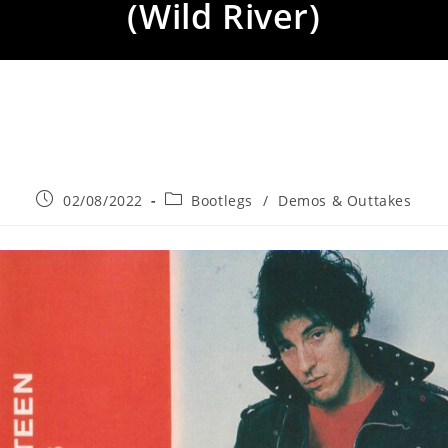
(Wild River)
Publicación
Categoría
02/08/2022
Bootlegs
/
Demos & Outtakes
de
de
la
la
entrada:
entrada: