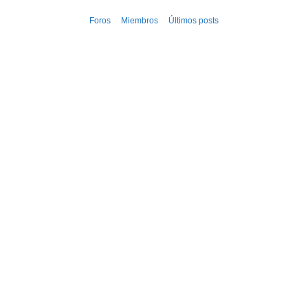
Ir
Foros
Miembros
Últimos posts
al
contenido