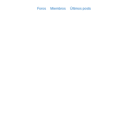
Ir
Foros
Miembros
Últimos posts
al
contenido