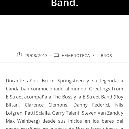
Band.
Publicación
Categoría
29/08/2013
HEMEROTECA
/
LIBROS
de
de
la
la
entrada:
entrada:
Durante años, Bruce Springsteen y su legendaria
banda han conmocionado al mundo. Greetings From
E Street acompaña a The Boss y la E Street Band (Roy
Bittan, Clarence Clemons, Danny Federici, Nils
Lofgren, Patti Scialfa, Garry Talent, Steven Van Zandt y
Max Weinberg) desde sus inicios en los bares del