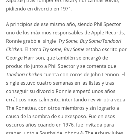
zapatos) tras romper el cristal y nunca más volvió,
pidiendo en divorcio en 1971.
A principios de ese mismo año, siendo Phil Spector
uno de los máximos responsables de Apple Records,
Ronnie grabó el single
Try Some, Buy Some/Tandoori
Chicken
. El tema
Try some, Buy Some
estaba escrito por
George Harrison, que también se encargó de
producirlo junto a Phil Spector y se comenta que
Tandoori Chicken
cuenta con coros de John Lennon. El
single estuvo cuatro semanas en las listas y tras
conseguir su divorcio Ronnie empezó unos años
erráticos musicalmente, intentando revivir otra vez a
The Ronettes, con otros miembros y sin lograrlo a
causa de la sombra de su exesposo. Fue en esos
oscuros años cuando en 1976, fue invitada para
grabar junto a Southside Johnny & The Asbury Jukes,