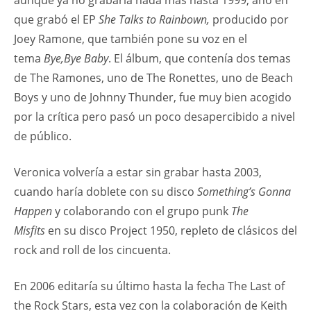
aunque ya no grabaría nada más hasta 1999, año en
que grabó el EP
She Talks to Rainbown,
producido por
Joey Ramone, que también pone su voz en el
tema
Bye,Bye Baby
. El álbum, que contenía dos temas
de The Ramones, uno de The Ronettes, uno de Beach
Boys y uno de Johnny Thunder, fue muy bien acogido
por la crítica pero pasó un poco desapercibido a nivel
de público.
Veronica volvería a estar sin grabar hasta 2003,
cuando haría doblete con su disco
Something’s Gonna
Happen
y colaborando con el grupo punk
The
Misfits
en su disco Project 1950, repleto de clásicos del
rock and roll de los cincuenta.
En 2006 editaría su último hasta la fecha The Last of
the Rock Stars, esta vez con la colaboración de Keith