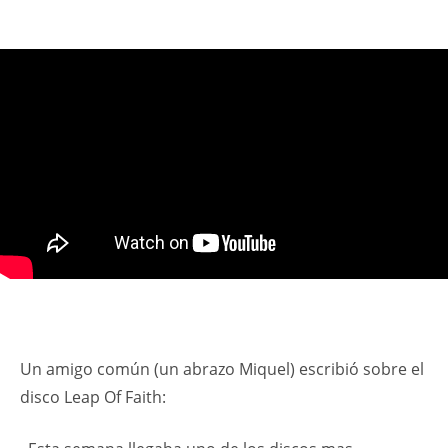
Un amigo común (un abrazo Miquel) escribió sobre el
disco Leap Of Faith: