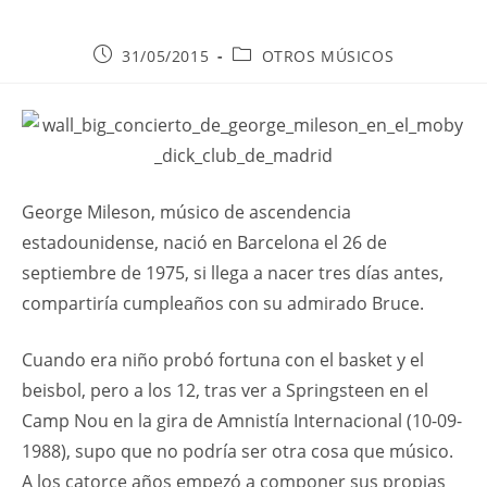
Publicación
Categoría
31/05/2015
OTROS MÚSICOS
de
de
la
la
entrada:
entrada:
George Mileson, músico de ascendencia
estadounidense, nació en Barcelona el 26 de
septiembre de 1975, si llega a nacer tres días antes,
compartiría cumpleaños con su admirado Bruce.
Cuando era niño probó fortuna con el basket y el
beisbol, pero a los 12, tras ver a Springsteen en el
Camp Nou en la gira de Amnistía Internacional (10-09-
1988), supo que no podría ser otra cosa que músico.
A los catorce años empezó a componer sus propias