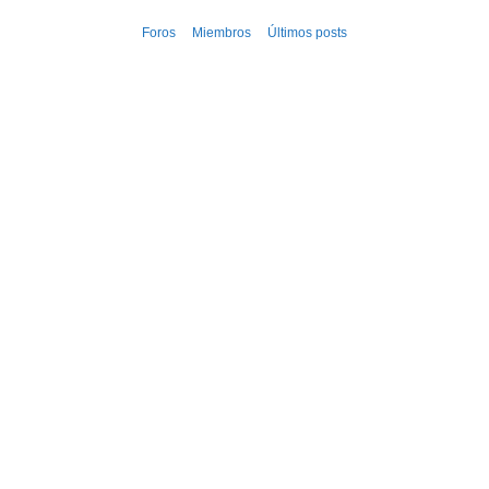
Ir
Foros
Miembros
Últimos posts
al
contenido